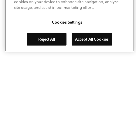
cookies on your device to enhance site navigation, analyze
site usage, and assist in our marketing efforts.
Cookies Settings
Reject All
Accept All Cookies
Avec Deckorators®, personnalisez votre espace extérieur
comme jamais auparavant. Nos lames de terrasse
composites, garde-corps, balustres, chapeaux de poteaux
et éclairages extérieurs vous permettent d'agrandir
facilement votre espace de vie… vers l'extérieur. L'esprit
pionnier qui anime notre marque nous place à la pointe de